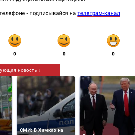
телефоне - подписывайся на
телеграм-канал
0
0
0
ующая новость ↓
СМИ: В Химках на