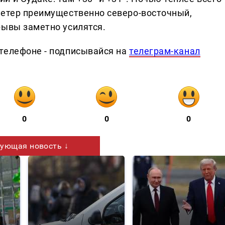
Ветер преимущественно северо-восточный,
рывы заметно усилятся.
телефоне - подписывайся на
телеграм-канал
0
0
0
ующая новость ↓