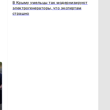
В Крыму умельцы так модернизируют
электрогенераторы, что экспертам
страшно