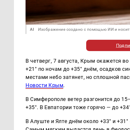
AI
Изображение создано с помощью ИИ и носит
Подпи
В четверг, 7 августа, Крым окажется в
+21° по ночам до +35° днём, осадков с
местами небо затянет, но сплошной пас
Новости Крым
.
В Симферополе ветер разгонится до 15–
+35°. В Евпатории тоже горячо — до +34°
В Алуште и Ялте днём около +33° и +31°
Самым мягким выдастся день в Феодосии