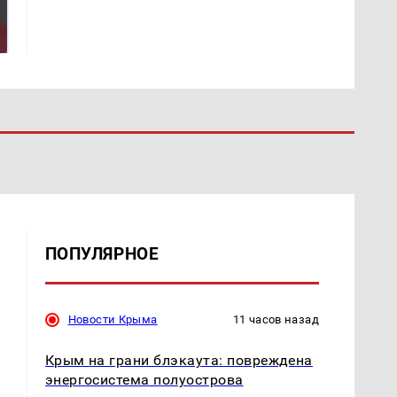
На Урале из казны
Как выглядит место
были украдены 18
крушение вертолета на
миллионов рублей
Кавказе: смотреть
ПОПУЛЯРНОЕ
Новости Крыма
11 часов назад
Крым на грани блэкаута: повреждена
энергосистема полуострова