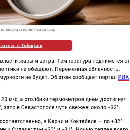
 иллюстративный характер
саться в
Telegram
о власти жары и ветра. Температура поднимется о
иноптики не обещают. Переменная облачность,
мурности не будет. Об этом сообщает портал
РИА
20 м/с, а столбики термометров днём достигнут
, зато в Севастополе чуть свежее: около +33°.
 соответственно, в Керчи и Коктебеле — по +32°.
 и Судаке: там +30° и +31°. Ночью теплее всего