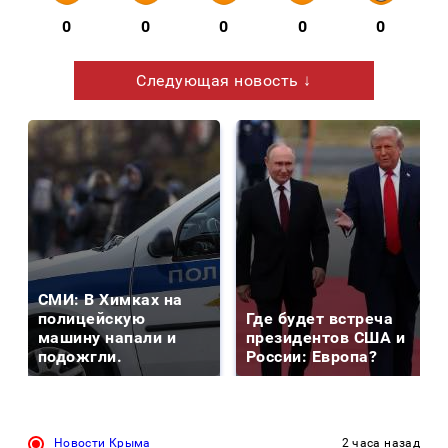
0
0
0
0
0
Следующая новость ↓
СМИ: В Химках на
полицейскую
Где будет встреча
машину напали и
президентов США и
подожгли.
России: Европа?
Новости Крыма
2 часа назад