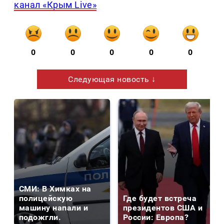
канал «Крым Live»
0
0
0
0
0
Следующая новость ↓
СМИ: В Химках на
полицейскую
Где будет встреча
машину напали и
президентов США и
подожгли.
России: Европа?