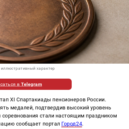
 иллюстративный характер
саться в
Telegram
ап XI Спартакиады пенсионеров России.
ять медалей, подтвердив высокий уровень
и соревнования стали настоящим праздником
рмацию сообщает портал
Город24
.