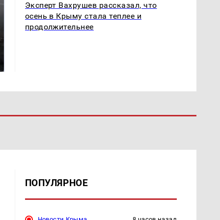
Эксперт Вахрушев рассказал, что
осень в Крыму стала теплее и
продолжительнее
Таких событий не
В магазинах России
было с 1945: чего
ажиотаж из-за этого
ждать всем нам?
продукта: что купить?
ПОПУЛЯРНОЕ
Новости Крыма
8 часов назад