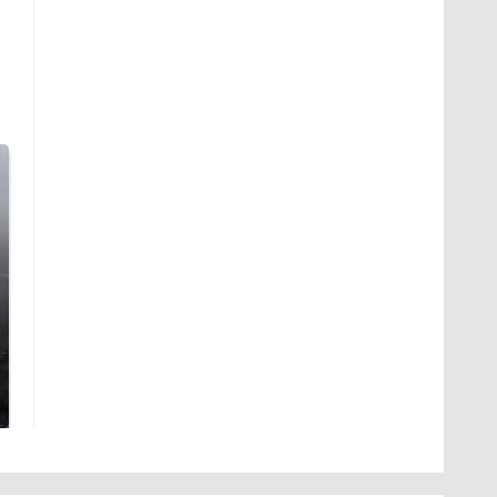
Таких событий не
В магазинах России
было с 1945: чего
ажиотаж из-за этого
ждать всем нам?
продукта: что купить?