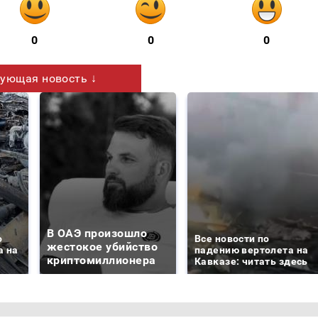
0
0
0
ующая новость ↓
В ОАЭ произошло
о
Все новости по
жестокое убийство
а на
падению вертолета на
криптомиллионера
Кавказе: читать здесь