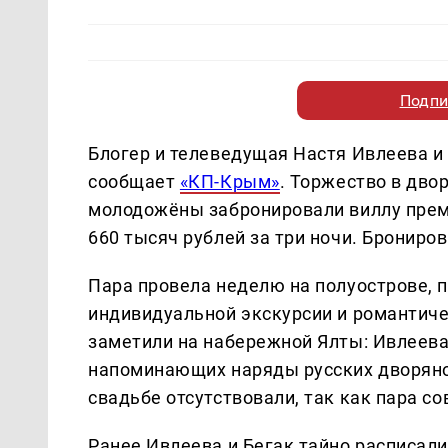
Подпи
Блогер и телеведущая Настя Ивлеева и
сообщает
«КП-Крым»
. Торжество в дво
молодожёны забронировали виллу прем
660 тысяч рублей за три ночи. Брониро
Пара провела неделю на полуострове, 
индивидуальной экскурсии и романтичес
заметили на набережной Ялты: Ивлеева 
напоминающих наряды русских дворянок
свадьбе отсутствовали, так как пара 
Ранее Ивлеева и Бегак тайно расписали