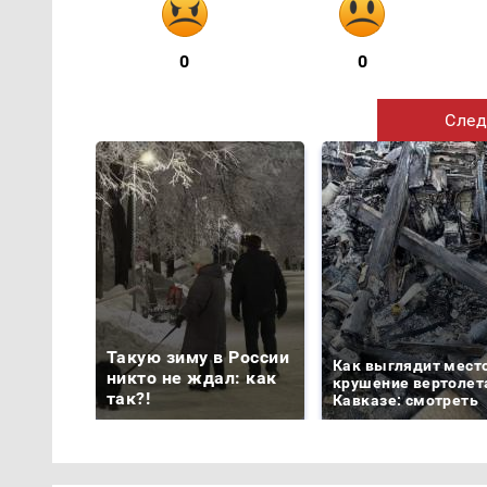
0
0
След
Такую зиму в России
Как выглядит мест
никто не ждал: как
крушение вертолет
так?!
Кавказе: смотреть