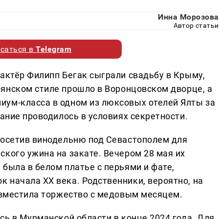
Инна Морозова
Автор статьи
саться в
Telegram
 актёр Филипп Бегак сыграли свадьбу в Крыму,
рянском стиле прошло в Воронцовском дворце, а
иум-класса в одном из люксовых отелей Ялты за
вание проводилось в условиях секретности.
посетив винодельню под Севастополем для
кого ужина на закате. Вечером 28 мая их
была в белом платье с перьями и фате,
 начала XX века. Родственники, вероятно, на
совместила торжество с медовым месяцем.
сь в Мурманской области в конце 2024 года. Для