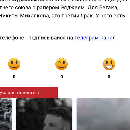
етнего союза с рэпером Элджеем. Для Бегака,
икиты Михалкова, это третий брак. У него есть
телефоне - подписывайся на
телеграм-канал
0
0
0
ующая новость ↓