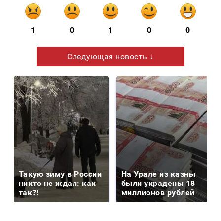
1
0
1
0
0
Следующая новость ↓
Такую зиму в России
На Урале из казны
никто не ждал: как
были украдены 18
так?!
миллионов рублей