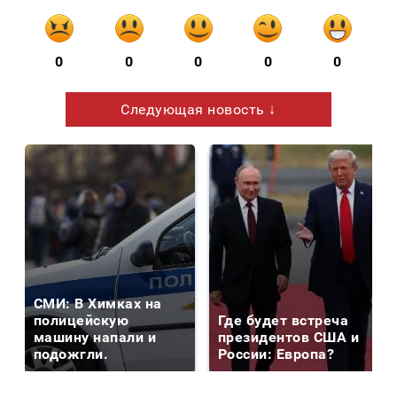
0
0
0
0
0
Следующая новость ↓
СМИ: В Химках на
полицейскую
Где будет встреча
машину напали и
президентов США и
подожгли.
России: Европа?