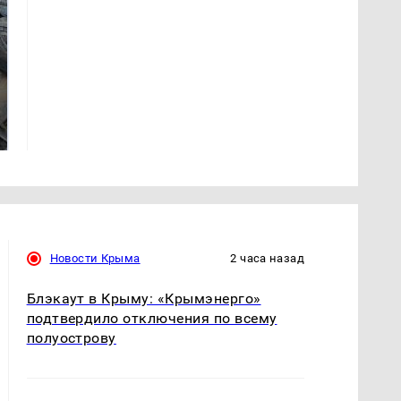
Не ешьте эту
В ОАЭ произошло
готовую еду из
жестокое убийство
магазина: список
криптомиллионера
Новости Крыма
2 часа назад
Блэкаут в Крыму: «Крымэнерго»
подтвердило отключения по всему
полуострову