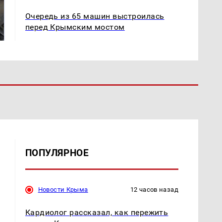
Не ешьте эту
В ОАЭ произошло
Очередь из 65 машин выстроилась
готовую еду из
жестокое убийство
перед Крымским мостом
магазина: список
криптомиллионера
ПОПУЛЯРНОЕ
Новости Крыма
12 часов назад
Кардиолог рассказал, как пережить