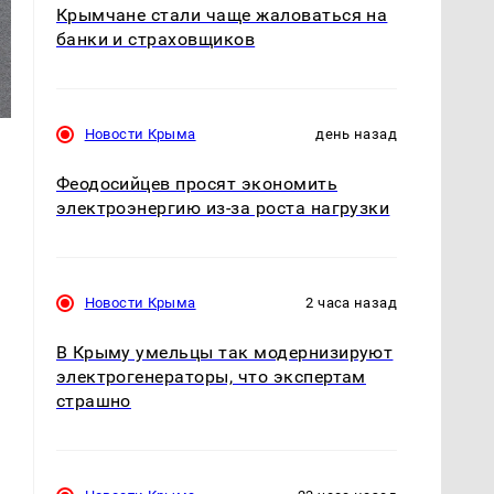
Крымчане стали чаще жаловаться на
банки и страховщиков
Новости Крыма
день назад
Феодосийцев просят экономить
электроэнергию из-за роста нагрузки
Новости Крыма
2 часа назад
В Крыму умельцы так модернизируют
электрогенераторы, что экспертам
страшно