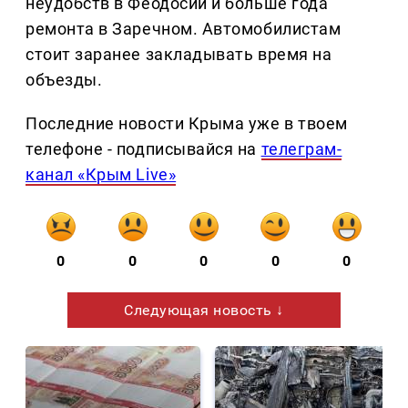
неудобств в Феодосии и больше года
ремонта в Заречном. Автомобилистам
стоит заранее закладывать время на
объезды.
Последние новости Крыма уже в твоем
телефоне - подписывайся на
телеграм-
канал «Крым Live»
0
0
0
0
0
Следующая новость ↓