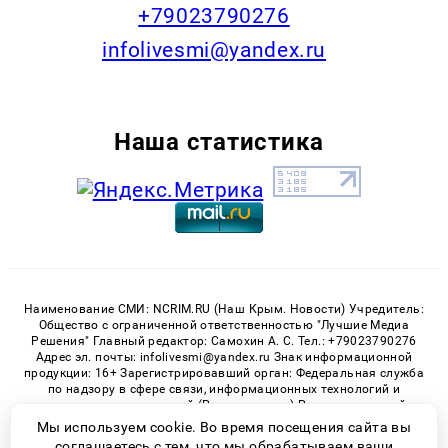
+79023790276
infolivesmi@yandex.ru
Наша статистика
Наименование СМИ: NCRIM.RU (Наш Крым. Новости) Учредитель:
Общество с ограниченной ответственностью "Лучшие Медиа
Решения" Главный редактор: Самохин А. С. Тел.: +79023790276
Адрес эл. почты: infolivesmi@yandex.ru Знак информационной
продукции: 16+ Зарегистрировавший орган: Федеральная служба
по надзору в сфере связи, информационных технологий и
массовых коммуникаций (Роскомнадзор) Регистрационный
номер СМИ ЭЛ № ФС 77 - 81150 от 02.06.2021
Мы используем cookie. Во время посещения сайта вы
соглашаетесь с тем, что мы обрабатываем ваши