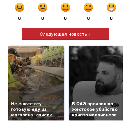
0
0
0
0
0
Следующая новость ↓
Не ешьте эту
В ОАЭ произошло
готовую еду из
жестокое убийство
магазина: список
криптомиллионера