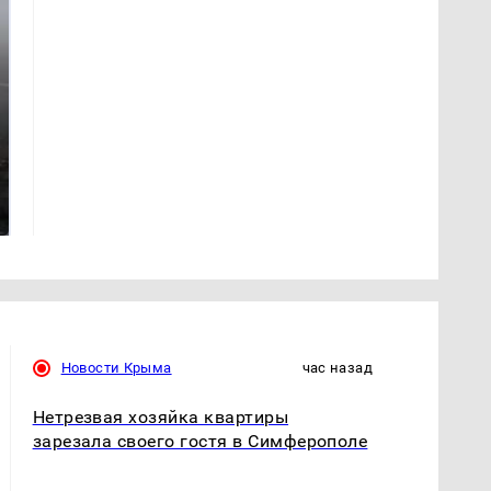
Таких событий не
В магазинах России
было с 1945: чего
ажиотаж из-за этого
ждать всем нам?
продукта: что купить?
Новости Крыма
час назад
Нетрезвая хозяйка квартиры
зарезала своего гостя в Симферополе