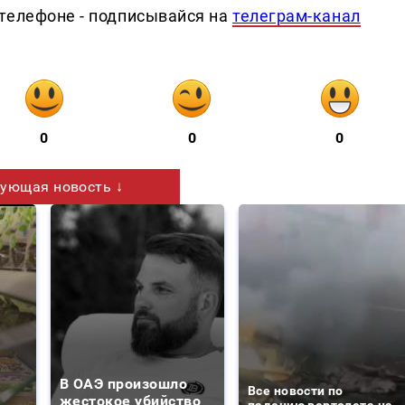
телефоне - подписывайся на
телеграм-канал
0
0
0
ующая новость ↓
В ОАЭ произошло
Все новости по
жестокое убийство
падению вертолета на