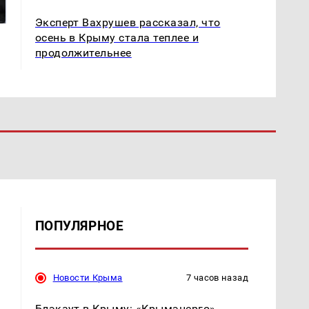
ждать всем нам?
продукта: что купить?
Эксперт Вахрушев рассказал, что
осень в Крыму стала теплее и
продолжительнее
ПОПУЛЯРНОЕ
Новости Крыма
7 часов назад
Блэкаут в Крыму: «Крымэнерго»