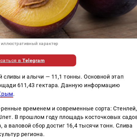
 иллюстративный характер
саться в
Telegram
 сливы и алычи — 11,1 тонны. Основной этап
лощади 611,43 гектара. Данную информацию
 Крым
.
еренные временем и современные сорта: Стенлей
Шпет. В прошлом году площадь косточковых садо
 а валовой сбор достиг 16,4 тысячи тонн. Слива
культур региона.