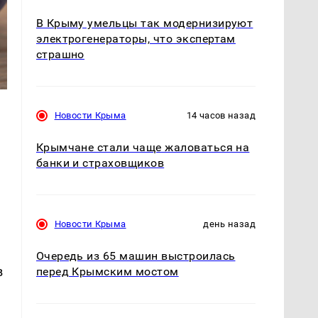
В Крыму умельцы так модернизируют
электрогенераторы, что экспертам
страшно
Новости Крыма
14 часов назад
Крымчане стали чаще жаловаться на
банки и страховщиков
Новости Крыма
день назад
,
Очередь из 65 машин выстроилась
в
перед Крымским мостом