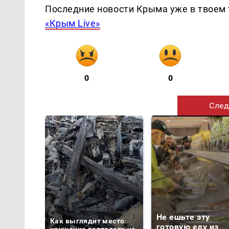
Последние новости Крыма уже в твоем 
«Крым Live»
0
0
След
Не ешьте эту
Как выглядит место
готовую еду из
крушение вертолета на