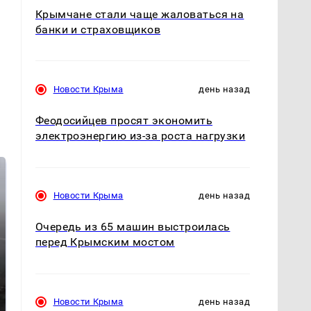
Крымчане стали чаще жаловаться на
банки и страховщиков
Новости Крыма
день назад
Феодосийцев просят экономить
электроэнергию из-за роста нагрузки
Новости Крыма
день назад
Очередь из 65 машин выстроилась
перед Крымским мостом
Таких событий не
В магазинах России
Новости Крыма
день назад
было с 1945: чего
ажиотаж из-за этого