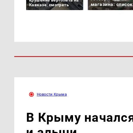
магазина: список
Кавказе: смотреть
Новости Крыма
В Крыму началс
и алычи