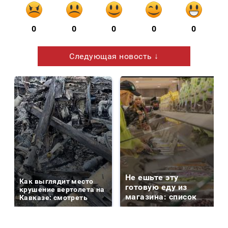
0
0
0
0
0
Следующая новость ↓
Не ешьте эту
Как выглядит место
готовую еду из
крушение вертолета на
магазина: список
Кавказе: смотреть