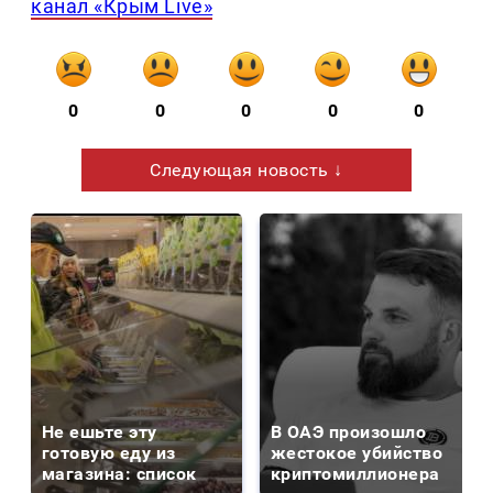
канал «Крым Live»
0
0
0
0
0
Следующая новость ↓
Не ешьте эту
В ОАЭ произошло
готовую еду из
жестокое убийство
магазина: список
криптомиллионера