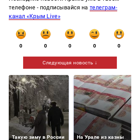
телефоне - подписывайся на
телеграм-
канал «Крым Live»
0
0
0
0
0
Следующая новость ↓
Такую зиму в России
На Урале из казны