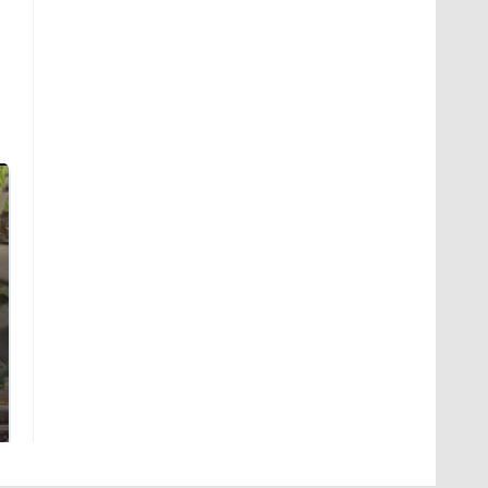
В ОАЭ произошло
Все новости по
жестокое убийство
падению вертолета на
криптомиллионера
Кавказе: читать здесь