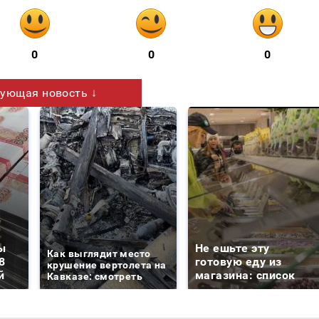
0
0
0
ующая новость ↓
ы
Не ешьте эту
Как выглядит место
8
готовую еду из
крушение вертолета на
й
магазина: список
Кавказе: смотреть