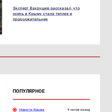
Эксперт Вахрушев рассказал, что
осень в Крыму стала теплее и
продолжительнее
В ОАЭ произошло
Все новости по
жестокое убийство
падению вертолета на
криптомиллионера
Кавказе: читать здесь
ПОПУЛЯРНОЕ
Новости Крыма
9 часов назад