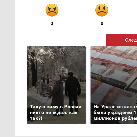
0
0
След
Такую зиму в России
На Урале из казн
никто не ждал: как
были украдены 1
так?!
миллионов рубле