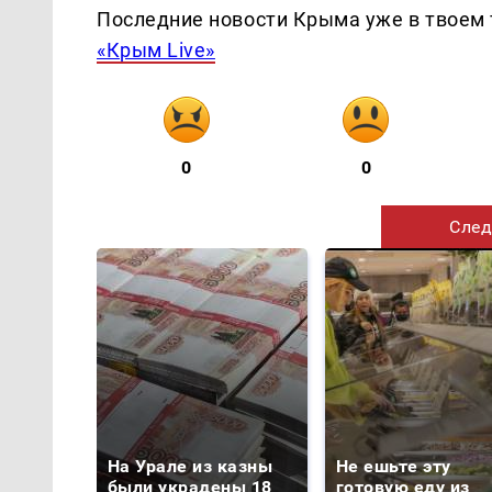
Последние новости Крыма уже в твоем 
«Крым Live»
0
0
След
На Урале из казны
Не ешьте эту
были украдены 18
готовую еду из