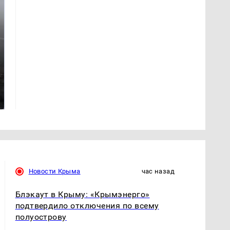
Таких событий не
В магазинах России
было с 1945: чего
ажиотаж из-за этого
ждать всем нам?
продукта: что купить?
Новости Крыма
час назад
Блэкаут в Крыму: «Крымэнерго»
подтвердило отключения по всему
полуострову