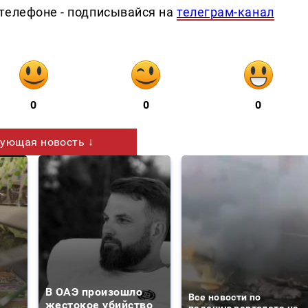
телефоне - подписывайся на
телеграм-канал
0
0
0
ующая новость ↓
В ОАЭ произошло
Все новости по
жестокое убийство
падению вертолета на