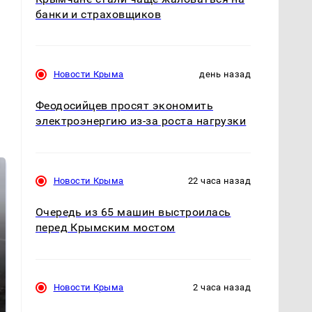
банки и страховщиков
Новости Крыма
день назад
Феодосийцев просят экономить
электроэнергию из-за роста нагрузки
Новости Крыма
22 часа назад
Очередь из 65 машин выстроилась
перед Крымским мостом
Новости Крыма
2 часа назад
Таких событий не
В магазинах России
было с 1945: чего
ажиотаж из-за этого