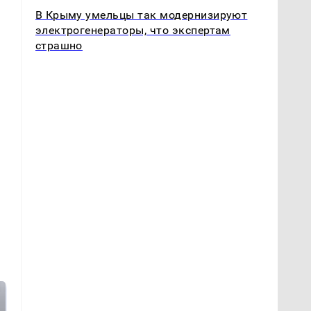
В Крыму умельцы так модернизируют
электрогенераторы, что экспертам
страшно