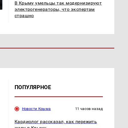
В Крыму умельцы так модернизируют
ждать всем нам?
продукта: что купить?
электрогенераторы, что экспертам
страшно
ПОПУЛЯРНОЕ
Новости Крыма
11 часов назад
Кардиолог рассказал, как пережить
жару в Крыму