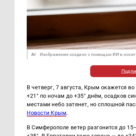
AI
Изображение создано с помощью ИИ и носит
Подпи
В четверг, 7 августа, Крым окажется в
+21° по ночам до +35° днём, осадков с
местами небо затянет, но сплошной пас
Новости Крым
.
В Симферополе ветер разгонится до 15–
+35°. В Евпатории тоже горячо — до +34°