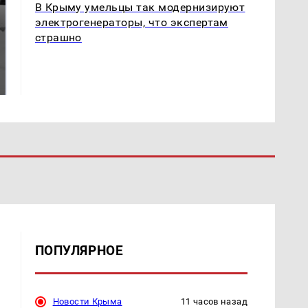
В Крыму умельцы так модернизируют
электрогенераторы, что экспертам
страшно
Где будет встреча
Такую зиму в России
президентов США и
никто не ждал: как
России: Европа?
так?!
ПОПУЛЯРНОЕ
Новости Крыма
11 часов назад