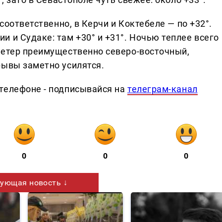
 соответственно, в Керчи и Коктебеле — по +32°.
 и Судаке: там +30° и +31°. Ночью теплее всего
Ветер преимущественно северо-восточный,
рывы заметно усилятся.
телефоне - подписывайся на
телеграм-канал
0
0
0
ующая новость ↓