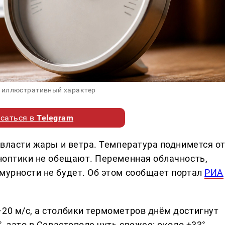
 иллюстративный характер
саться в
Telegram
о власти жары и ветра. Температура поднимется о
иноптики не обещают. Переменная облачность,
мурности не будет. Об этом сообщает портал
РИА
20 м/с, а столбики термометров днём достигнут
, зато в Севастополе чуть свежее: около +33°.