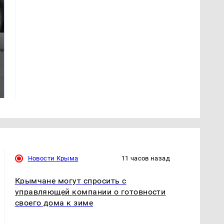
Где будет встреча
Такую зиму в России
президентов США и
никто не ждал: как
России: Европа?
так?!
Новости Крыма
11 часов назад
Крымчане могут спросить с
управляющей компании о готовности
своего дома к зиме