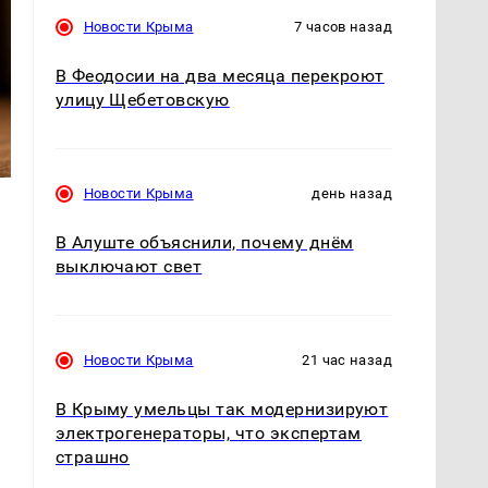
Новости Крыма
7 часов назад
В Феодосии на два месяца перекроют
улицу Щебетовскую
Новости Крыма
день назад
В Алуште объяснили, почему днём
выключают свет
т
Новости Крыма
21 час назад
В Крыму умельцы так модернизируют
электрогенераторы, что экспертам
страшно