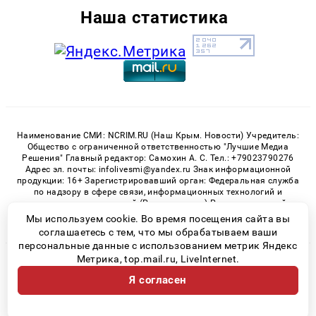
Наша статистика
Наименование СМИ: NCRIM.RU (Наш Крым. Новости) Учредитель:
Общество с ограниченной ответственностью "Лучшие Медиа
Решения" Главный редактор: Самохин А. С. Тел.: +79023790276
Адрес эл. почты: infolivesmi@yandex.ru Знак информационной
продукции: 16+ Зарегистрировавший орган: Федеральная служба
по надзору в сфере связи, информационных технологий и
массовых коммуникаций (Роскомнадзор) Регистрационный
номер СМИ ЭЛ № ФС 77 - 81150 от 02.06.2021
Мы используем cookie. Во время посещения сайта вы
соглашаетесь с тем, что мы обрабатываем ваши
персональные данные с использованием метрик Яндекс
Метрика, top.mail.ru, LiveInternet.
© 2026 «nCrim.ru» | Все права защищены
Я согласен
Возрастная категория сайта 16+
Политика конфиденциальности