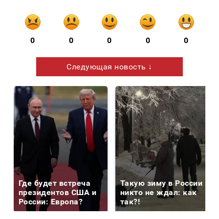
0
0
0
0
0
Следующая новость ↓
Где будет встреча
Такую зиму в России
президентов США и
никто не ждал: как
России: Европа?
так?!