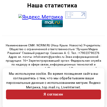
Наша статистика
Наименование СМИ: NCRIM.RU (Наш Крым. Новости) Учредитель:
Общество с ограниченной ответственностью "Лучшие Медиа
Решения" Главный редактор: Самохин А. С. Тел.: +79023790276
Адрес эл. почты: infolivesmi@yandex.ru Знак информационной
продукции: 16+ Зарегистрировавший орган: Федеральная служба
по надзору в сфере связи, информационных технологий и
массовых коммуникаций (Роскомнадзор) Регистрационный
номер СМИ ЭЛ № ФС 77 - 81150 от 02.06.2021
Мы используем cookie. Во время посещения сайта вы
соглашаетесь с тем, что мы обрабатываем ваши
персональные данные с использованием метрик Яндекс
Метрика, top.mail.ru, LiveInternet.
© 2026 «nCrim.ru» | Все права защищены
Я согласен
Возрастная категория сайта 16+
Политика конфиденциальности