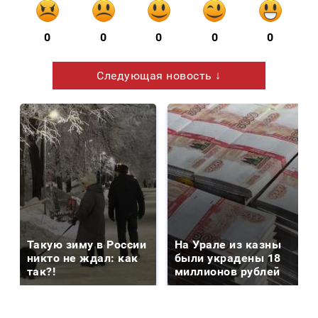
0
0
0
0
0
Следующая новость ↓
Такую зиму в России
На Урале из казны
никто не ждал: как
были украдены 18
так?!
миллионов рублей