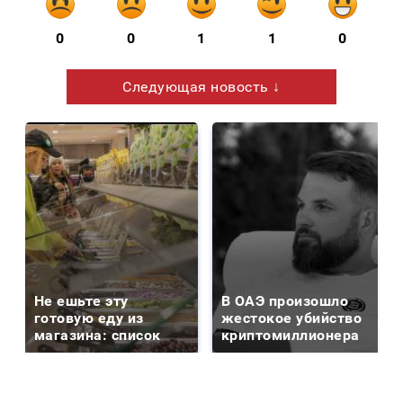
0
0
1
1
0
Следующая новость ↓
Не ешьте эту
В ОАЭ произошло
готовую еду из
жестокое убийство
магазина: список
криптомиллионера