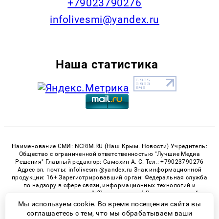
+79023790276
infolivesmi@yandex.ru
Наша статистика
Наименование СМИ: NCRIM.RU (Наш Крым. Новости) Учредитель:
Общество с ограниченной ответственностью "Лучшие Медиа
Решения" Главный редактор: Самохин А. С. Тел.: +79023790276
Адрес эл. почты: infolivesmi@yandex.ru Знак информационной
продукции: 16+ Зарегистрировавший орган: Федеральная служба
по надзору в сфере связи, информационных технологий и
массовых коммуникаций (Роскомнадзор) Регистрационный
номер СМИ ЭЛ № ФС 77 - 81150 от 02.06.2021
Мы используем cookie. Во время посещения сайта вы
соглашаетесь с тем, что мы обрабатываем ваши