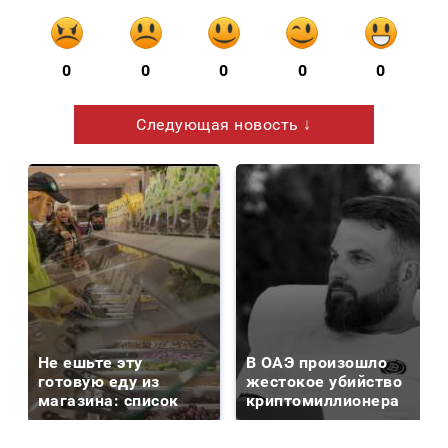
0
0
0
0
0
Следующая новость ↓
Не ешьте эту
В ОАЭ произошло
готовую еду из
жестокое убийство
магазина: список
криптомиллионера