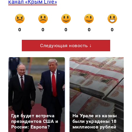
канал «Крым Live»
0
0
0
0
0
Следующая новость ↓
Где будет встреча
На Урале из казны
президентов США и
были украдены 18
России: Европа?
миллионов рублей