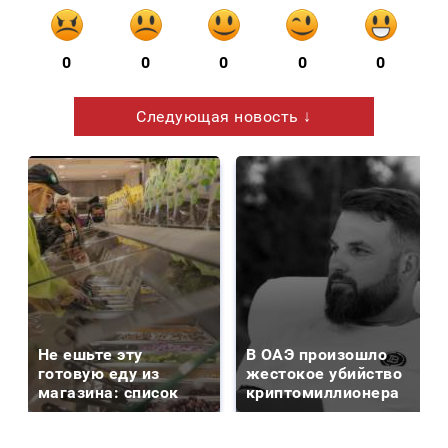
0
0
0
0
0
Следующая новость ↓
Не ешьте эту
В ОАЭ произошло
готовую еду из
жестокое убийство
магазина: список
криптомиллионера