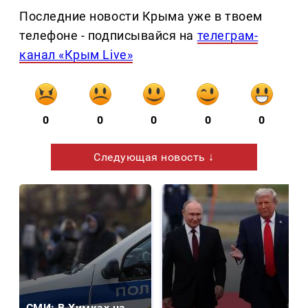
Последние новости Крыма уже в твоем
телефоне - подписывайся на
телеграм-
канал «Крым Live»
0
0
0
0
0
Следующая новость ↓
СМИ: В Химках на