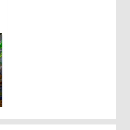
СМИ: В Химках на
Не ешьте эту
полицейскую
готовую еду из
машину напали и
магазина: список
подожгли.