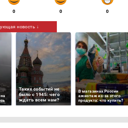
0
0
0
ующая новость ↓
Таких событий не
В магазинах России
было с 1945: чего
 на
ажиотаж из-за этого
ждать всем нам?
есь
продукта: что купить?