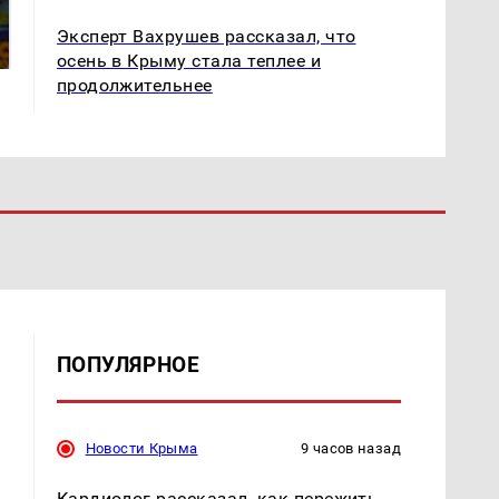
Не ешьте эту
полицейскую
готовую еду из
машину напали и
Эксперт Вахрушев рассказал, что
магазина: список
подожгли.
осень в Крыму стала теплее и
продолжительнее
ПОПУЛЯРНОЕ
Новости Крыма
9 часов назад
Кардиолог рассказал, как пережить