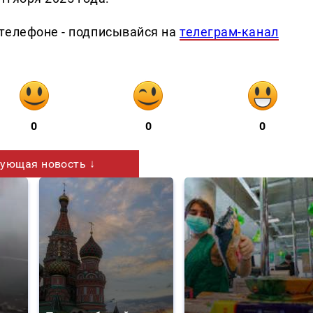
телефоне - подписывайся на
телеграм-канал
0
0
0
ующая новость ↓