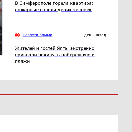
В Симферополе горела квартира:
пожарные спасли двоих человек
Новости Крыма
день назад
Не ешьте эту
Как выглядит место
готовую еду из
крушение вертолета на
Жителей и гостей Ялты экстренно
магазина: список
Кавказе: смотреть
призвали покинуть набережную и
пляжи