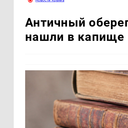
Новости Крыма
Античный обере
нашли в капище 