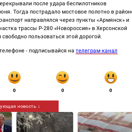
ерекрывали после удара беспилотников
юня. Тогда пострадало мостовое полотно в район
транспорт направлялся через пункты «Армянск» и
частка трассы Р-280 «Новороссия» в Херсонской
и свободно пользоваться этой дорогой.
телефоне - подписывайся на
телеграм-канал
0
0
0
ующая новость ↓