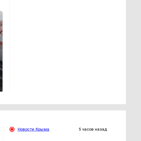
Не ешьте эту
Как выглядит место
готовую еду из
крушение вертолета на
магазина: список
Кавказе: смотреть
Новости Крыма
5 часов назад