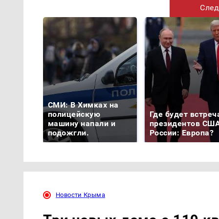
След
СМИ: В Химках на
полицейскую
Где будет встреч
машину напали и
президентов США
подожгли.
России: Европа?
Новости Крыма