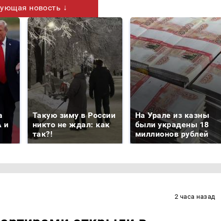
ующая новость ↓
а
Такую зиму в России
На Урале из казны
 и
никто не ждал: как
были украдены 18
так?!
миллионов рублей
2 часа назад