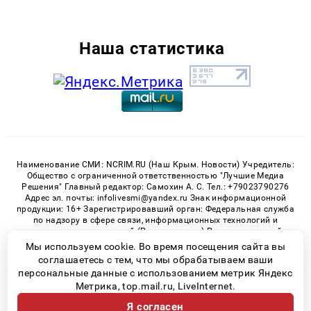
Наша статистика
Наименование СМИ: NCRIM.RU (Наш Крым. Новости) Учредитель:
Общество с ограниченной ответственностью "Лучшие Медиа
Решения" Главный редактор: Самохин А. С. Тел.: +79023790276
Адрес эл. почты: infolivesmi@yandex.ru Знак информационной
продукции: 16+ Зарегистрировавший орган: Федеральная служба
по надзору в сфере связи, информационных технологий и
массовых коммуникаций (Роскомнадзор) Регистрационный
номер СМИ ЭЛ № ФС 77 - 81150 от 02.06.2021
Мы используем cookie. Во время посещения сайта вы
соглашаетесь с тем, что мы обрабатываем ваши
персональные данные с использованием метрик Яндекс
Метрика, top.mail.ru, LiveInternet.
© 2026 «nCrim.ru» | Все права защищены
Я согласен
Возрастная категория сайта 16+