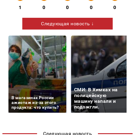
1
0
0
0
0
Следующая новость ↓
СМИ: В Химках на
полицейскую
В магазинах России
машину напали и
ажиотаж из-за этого
подожгли.
продукта: что купить?
Следующая новость