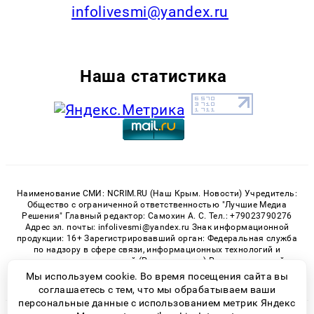
infolivesmi@yandex.ru
Наша статистика
Наименование СМИ: NCRIM.RU (Наш Крым. Новости) Учредитель:
Общество с ограниченной ответственностью "Лучшие Медиа
Решения" Главный редактор: Самохин А. С. Тел.: +79023790276
Адрес эл. почты: infolivesmi@yandex.ru Знак информационной
продукции: 16+ Зарегистрировавший орган: Федеральная служба
по надзору в сфере связи, информационных технологий и
массовых коммуникаций (Роскомнадзор) Регистрационный
номер СМИ ЭЛ № ФС 77 - 81150 от 02.06.2021
Мы используем cookie. Во время посещения сайта вы
соглашаетесь с тем, что мы обрабатываем ваши
персональные данные с использованием метрик Яндекс