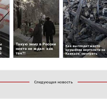
ы
Такую зиму в России
Как выглядит место
8
никто не ждал: как
крушение вертолета на
й
так?!
Кавказе: смотреть
Следующая новость