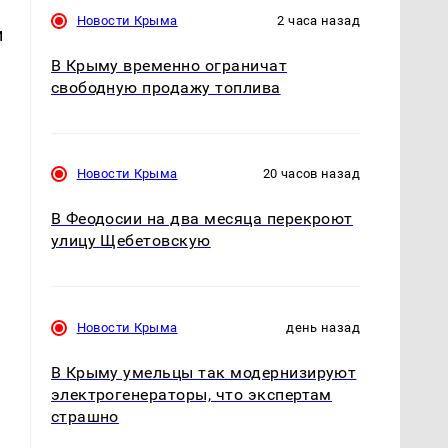
Новости Крыма
2 часа назад
и
В Крыму временно ограничат
свободную продажу топлива
Новости Крыма
20 часов назад
В Феодосии на два месяца перекроют
улицу Щебетовскую
Новости Крыма
день назад
В Крыму умельцы так модернизируют
электрогенераторы, что экспертам
страшно