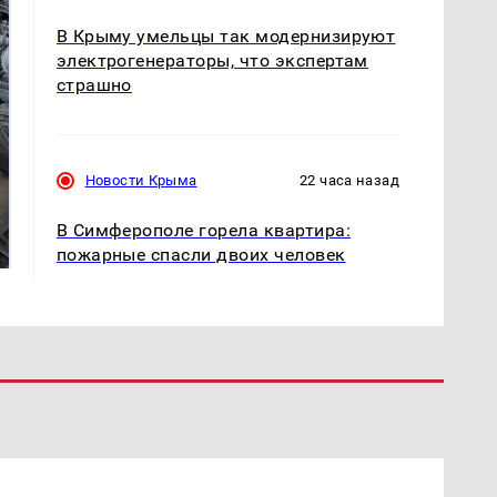
В Крыму умельцы так модернизируют
электрогенераторы, что экспертам
страшно
Новости Крыма
22 часа назад
Не ешьте эту
В ОАЭ произошло
готовую еду из
жестокое убийство
В Симферополе горела квартира:
магазина: список
криптомиллионера
пожарные спасли двоих человек