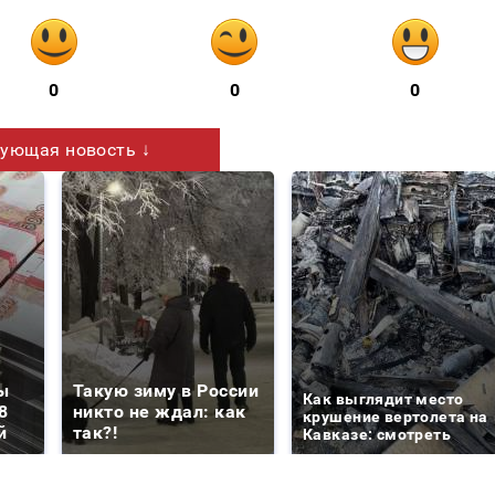
0
0
0
ующая новость ↓
ы
Такую зиму в России
Как выглядит место
8
никто не ждал: как
крушение вертолета на
й
так?!
Кавказе: смотреть