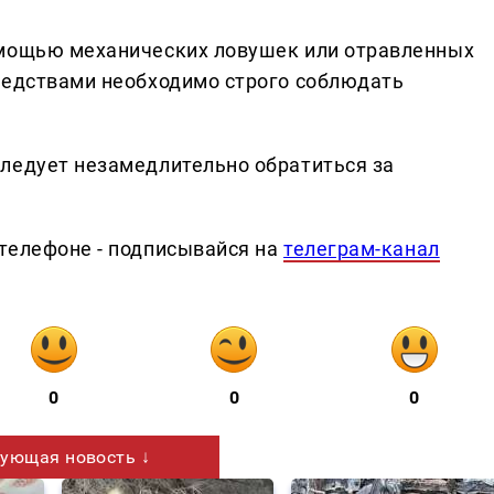
омощью механических ловушек или отравленных
редствами необходимо строго соблюдать
ледует незамедлительно обратиться за
телефоне - подписывайся на
телеграм-канал
0
0
0
ующая новость ↓