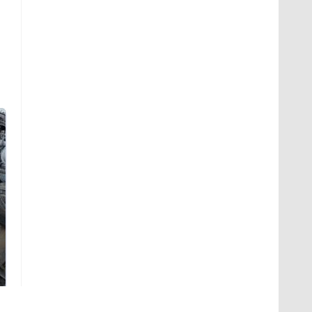
Не ешьте эту
В ОАЭ произошло
готовую еду из
жестокое убийство
магазина: список
криптомиллионера