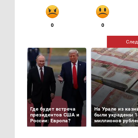
0
0
След
Где будет встреча
На Урале из казн
президентов США и
были украдены 1
России: Европа?
миллионов рубле