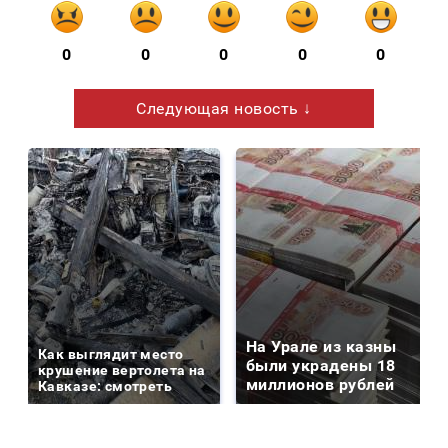
0
0
0
0
0
Следующая новость ↓
На Урале из казны
Как выглядит место
были украдены 18
крушение вертолета на
миллионов рублей
Кавказе: смотреть