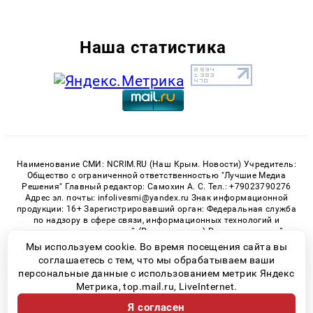
Наша статистика
Наименование СМИ: NCRIM.RU (Наш Крым. Новости) Учредитель:
Общество с ограниченной ответственностью "Лучшие Медиа
Решения" Главный редактор: Самохин А. С. Тел.: +79023790276
Адрес эл. почты: infolivesmi@yandex.ru Знак информационной
продукции: 16+ Зарегистрировавший орган: Федеральная служба
по надзору в сфере связи, информационных технологий и
массовых коммуникаций (Роскомнадзор) Регистрационный
номер СМИ ЭЛ № ФС 77 - 81150 от 02.06.2021
Мы используем cookie. Во время посещения сайта вы
соглашаетесь с тем, что мы обрабатываем ваши
персональные данные с использованием метрик Яндекс
Метрика, top.mail.ru, LiveInternet.
© 2026 «nCrim.ru» | Все права защищены
Я согласен
Возрастная категория сайта 16+