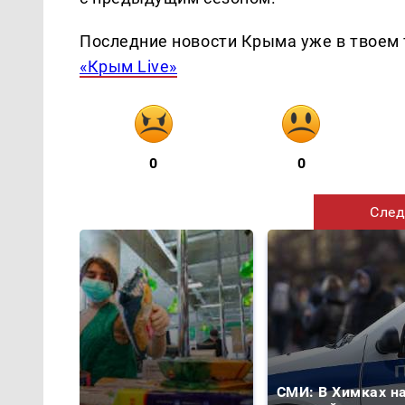
Последние новости Крыма уже в твоем 
«Крым Live»
0
0
След
СМИ: В Химках н