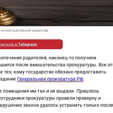
 иллюстративный характер
саться в
Telegram
попечения родителей, наконец-то получили
ешился после вмешательства прокуратуры. Все эт
е тех, кому государство обязано предоставить
издание
Генеральная прокуратура РФ
.
 помещения им так и не выдали. Пришлось
Сотрудники прокуратуры провели проверку и
Нарушение закона удалось устранить только посл