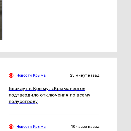
На Урале из казны
Как выглядит место
были украдены 18
крушение вертолета на
миллионов рублей
Кавказе: смотреть
Новости Крыма
25 минут назад
Блэкаут в Крыму: «Крымэнерго»
подтвердило отключения по всему
полуострову
Новости Крыма
10 часов назад