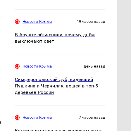
Новости Крыма
19 часов назад
В Алуште объяснили, почему днём
выключают свет
Новости Крыма
день назад
Симферопольский дуб, видевший
Пушкина и Черчилля, вошел в топ-5
деревьев России
Новости Крыма
7 часов назад
ю
Крымчане стали чаще жаловаться на