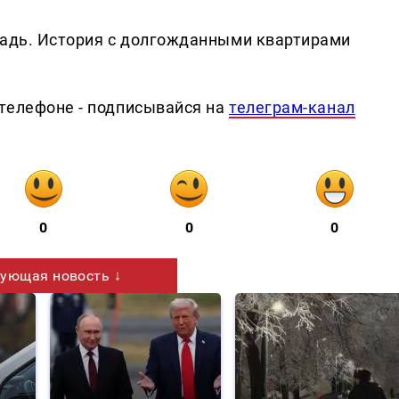
щадь. История с долгожданными квартирами
телефоне - подписывайся на
телеграм-канал
0
0
0
ующая новость ↓