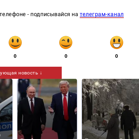
телефоне - подписывайся на
телеграм-канал
0
0
0
ующая новость ↓
а