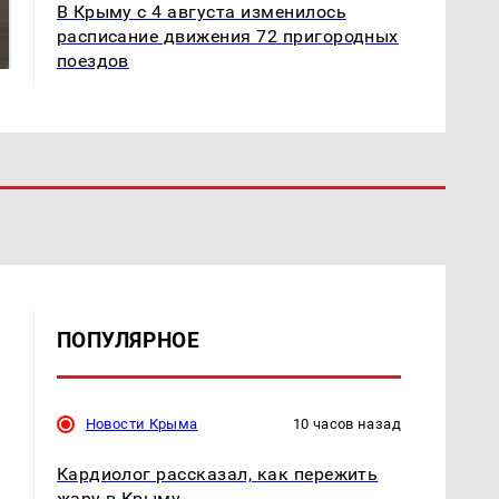
На Урале из казны
В Крыму с 4 августа изменилось
Как выглядит место
были украдены 18
крушение вертолета на
расписание движения 72 пригородных
миллионов рублей
Кавказе: смотреть
поездов
ПОПУЛЯРНОЕ
Новости Крыма
10 часов назад
Кардиолог рассказал, как пережить
жару в Крыму