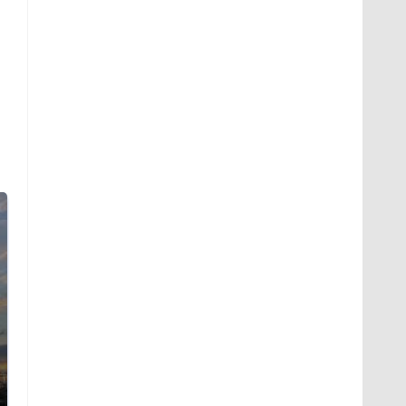
СМИ: В Химках на
полицейскую
В магазинах России
машину напали и
ажиотаж из-за этого