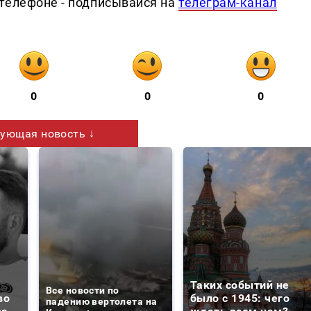
телефоне - подписывайся на
телеграм-канал
0
0
0
ующая новость ↓
Таких событий не
Все новости по
во
было с 1945: чего
падению вертолета на