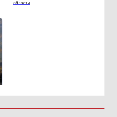
области
СМИ: В Химках на
полицейскую
В магазинах России
машину напали и
ажиотаж из-за этого
подожгли.
продукта: что купить?