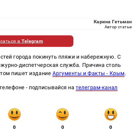
Карина Гетьман
Автор статьи
саться в
Telegram
остей города покинуть пляжи и набережную. С
ежурно-диспетчерская служба. Причина столь
этом пишет издание
Аргументы и Факты - Крым
.
телефоне - подписывайся на
телеграм-канал
0
0
0