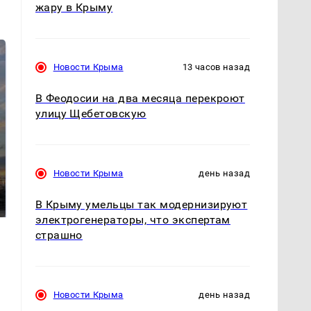
жару в Крыму
Новости Крыма
13 часов назад
В Феодосии на два месяца перекроют
улицу Щебетовскую
СМИ: В Химках на
Новости Крыма
день назад
полицейскую
В магазинах России
машину напали и
ажиотаж из-за этого
подожгли.
В Крыму умельцы так модернизируют
продукта: что купить?
электрогенераторы, что экспертам
страшно
Новости Крыма
день назад