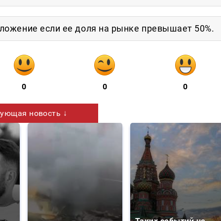
ожение если ее доля на рынке превышает 50%.
0
0
0
ующая новость ↓
Таких событий не