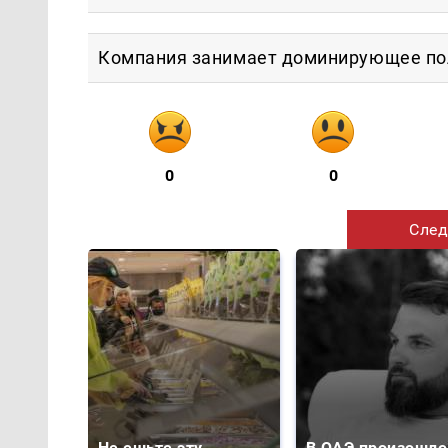
Компания занимает доминирующее пол
0
0
След
Не ешьте эту
В ОАЭ произошло