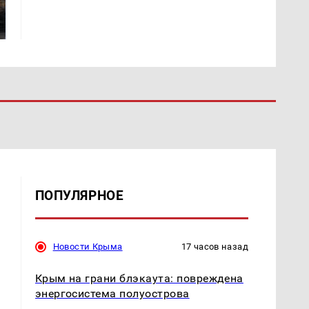
В магазинах России
машину напали и
ажиотаж из-за этого
подожгли.
продукта: что купить?
ПОПУЛЯРНОЕ
Новости Крыма
17 часов назад
Крым на грани блэкаута: повреждена
энергосистема полуострова