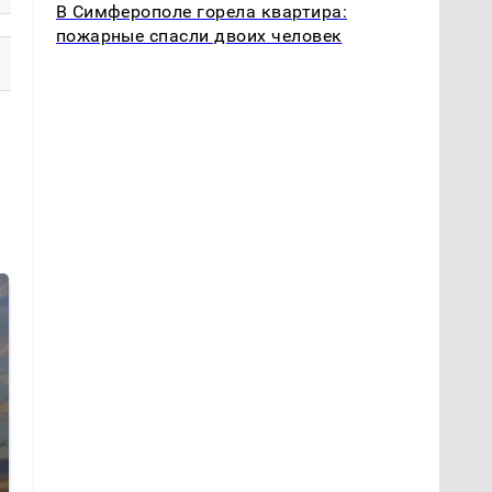
В Симферополе горела квартира:
пожарные спасли двоих человек
СМИ: В Химках на
полицейскую