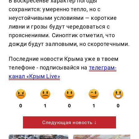
В воскресенье характер погоды
сохранится: умеренно тепло, но с
неустойчивыми условиями — короткие
ливни и грозы будут чередоваться с
прояснениями. Синоптик отметил, что
дожди будут залповыми, но скоротечными.
Последние новости Крыма уже в твоем
телефоне - подписывайся на
телеграм-
канал «Крым Live»
0
1
0
1
0
Следующая новость ↓