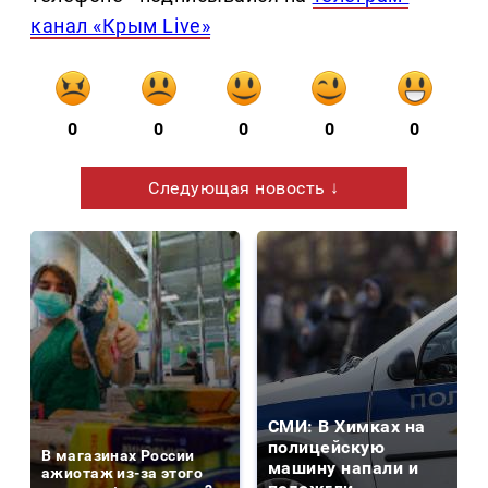
канал «Крым Live»
0
0
0
0
0
Следующая новость ↓
СМИ: В Химках на
полицейскую
В магазинах России
машину напали и
ажиотаж из-за этого