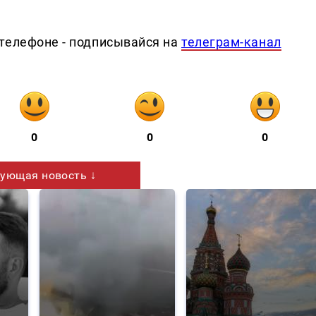
телефоне - подписывайся на
телеграм-канал
0
0
0
ующая новость ↓