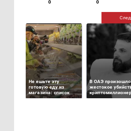
0
0
След
Не ешьте эту
В ОАЭ произошло
готовую еду из
жестокое убийст
магазина: список
криптомиллионе