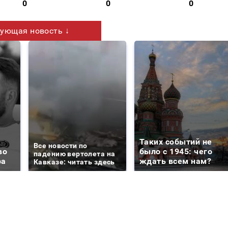
0
0
0
ующая новость ↓
Таких событий не
Все новости по
во
было с 1945: чего
падению вертолета на
ра
ждать всем нам?
Кавказе: читать здесь