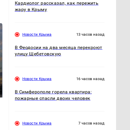
Кардиолог рассказал, как пережить
жару в Крыму
Новости Крыма
13 часов назад
В Феодосии на два месяца перекроют
улицу Щебетовскую
СМИ: В Химках на
Новости Крыма
16 часов назад
полицейскую
В магазинах России
машину напали и
ажиотаж из-за этого
подожгли.
В Симферополе горела квартира:
продукта: что купить?
пожарные спасли двоих человек
Новости Крыма
7 часов назад