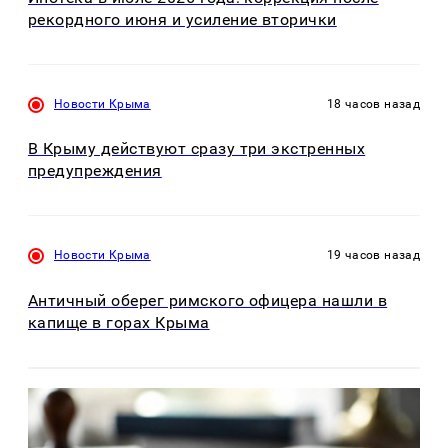
рекордного июня и усиление вторички
Новости Крыма
18 часов назад
В Крыму действуют сразу три экстренных
предупреждения
Новости Крыма
19 часов назад
Античный оберег римского офицера нашли в
капище в горах Крыма