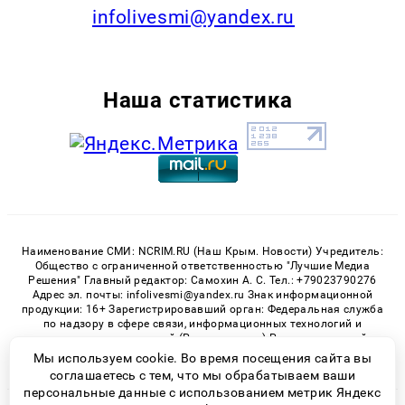
infolivesmi@yandex.ru
Наша статистика
Наименование СМИ: NCRIM.RU (Наш Крым. Новости) Учредитель:
Общество с ограниченной ответственностью "Лучшие Медиа
Решения" Главный редактор: Самохин А. С. Тел.: +79023790276
Адрес эл. почты: infolivesmi@yandex.ru Знак информационной
продукции: 16+ Зарегистрировавший орган: Федеральная служба
по надзору в сфере связи, информационных технологий и
массовых коммуникаций (Роскомнадзор) Регистрационный
номер СМИ ЭЛ № ФС 77 - 81150 от 02.06.2021
Мы используем cookie. Во время посещения сайта вы
соглашаетесь с тем, что мы обрабатываем ваши
персональные данные с использованием метрик Яндекс