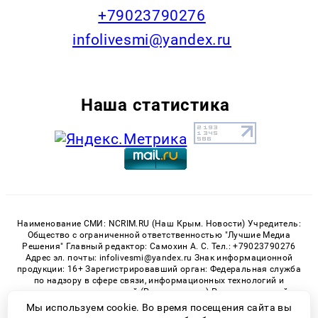
+79023790276
infolivesmi@yandex.ru
Наша статистика
Наименование СМИ: NCRIM.RU (Наш Крым. Новости) Учредитель:
Общество с ограниченной ответственностью "Лучшие Медиа
Решения" Главный редактор: Самохин А. С. Тел.: +79023790276
Адрес эл. почты: infolivesmi@yandex.ru Знак информационной
продукции: 16+ Зарегистрировавший орган: Федеральная служба
по надзору в сфере связи, информационных технологий и
массовых коммуникаций (Роскомнадзор) Регистрационный
номер СМИ ЭЛ № ФС 77 - 81150 от 02.06.2021
Мы используем cookie. Во время посещения сайта вы