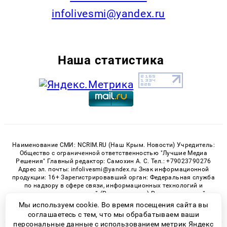
infolivesmi@yandex.ru
Наша статистика
Наименование СМИ: NCRIM.RU (Наш Крым. Новости) Учредитель:
Общество с ограниченной ответственностью "Лучшие Медиа
Решения" Главный редактор: Самохин А. С. Тел.: +79023790276
Адрес эл. почты: infolivesmi@yandex.ru Знак информационной
продукции: 16+ Зарегистрировавший орган: Федеральная служба
по надзору в сфере связи, информационных технологий и
массовых коммуникаций (Роскомнадзор) Регистрационный
номер СМИ ЭЛ № ФС 77 - 81150 от 02.06.2021
Мы используем cookie. Во время посещения сайта вы
соглашаетесь с тем, что мы обрабатываем ваши
персональные данные с использованием метрик Яндекс