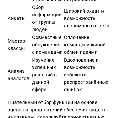
Сбор
Широкий охват и
информации
Анкеты
возможность
от группы
анонимного ответа
людей
Совместные
Сплочение
Мастер-
обсуждения
команды и живой
классы
с командами
обмен идеями
Изучение
Вдохновение и
успешных
возможность
Анализ
решений в
избежать
аналогов
данной
распространённых
сфере
ошибок
Тщательный отбор функций на основе
оценок и предпочтений обеспечит акцент
на главном. Используйте приоритизацию