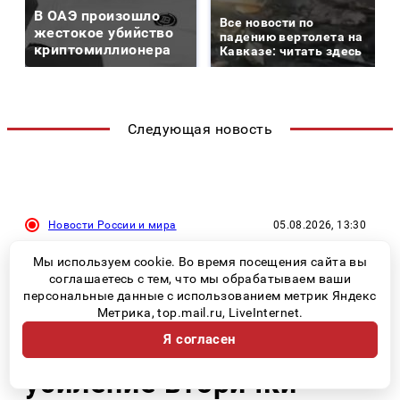
В ОАЭ произошло
Все новости по
жестокое убийство
падению вертолета на
криптомиллионера
Кавказе: читать здесь
Следующая новость
Новости России и мира
05.08.2026, 13:30
Мы используем cookie. Во время посещения сайта вы
Ипотека в июле 2026
соглашаетесь с тем, что мы обрабатываем ваши
персональные данные с использованием метрик Яндекс
года: коррекция после
Метрика, top.mail.ru, LiveInternet.
Я согласен
рекордного июня и
усиление вторички