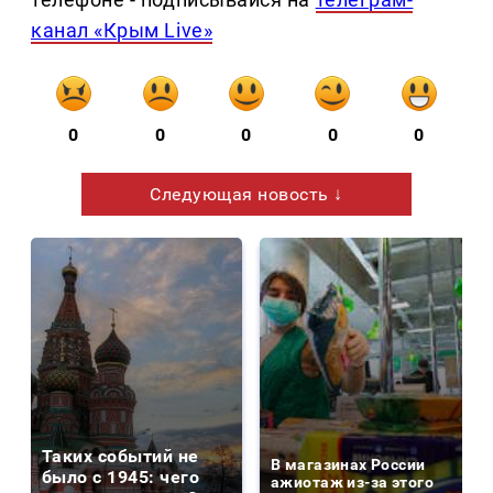
канал «Крым Live»
0
0
0
0
0
Следующая новость ↓
Таких событий не
В магазинах России
было с 1945: чего
ажиотаж из-за этого