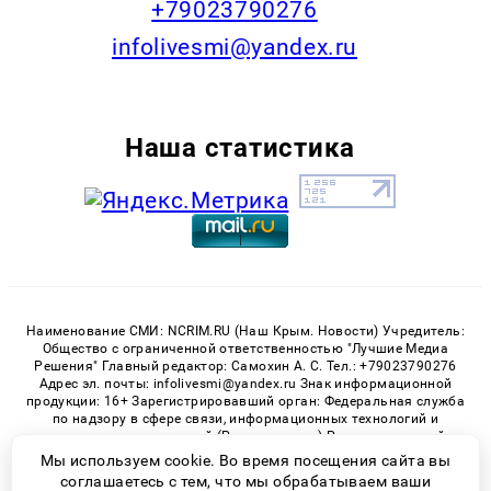
+79023790276
infolivesmi@yandex.ru
Наша статистика
Наименование СМИ: NCRIM.RU (Наш Крым. Новости) Учредитель:
Общество с ограниченной ответственностью "Лучшие Медиа
Решения" Главный редактор: Самохин А. С. Тел.: +79023790276
Адрес эл. почты: infolivesmi@yandex.ru Знак информационной
продукции: 16+ Зарегистрировавший орган: Федеральная служба
по надзору в сфере связи, информационных технологий и
массовых коммуникаций (Роскомнадзор) Регистрационный
номер СМИ ЭЛ № ФС 77 - 81150 от 02.06.2021
Мы используем cookie. Во время посещения сайта вы
соглашаетесь с тем, что мы обрабатываем ваши