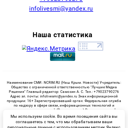
infolivesmi@yandex.ru
Наша статистика
Наименование СМИ: NCRIM.RU (Наш Крым. Новости) Учредитель:
Общество с ограниченной ответственностью "Лучшие Медиа
Решения" Главный редактор: Самохин А. С. Тел.: +79023790276
Адрес эл. почты: infolivesmi@yandex.ru Знак информационной
продукции: 16+ Зарегистрировавший орган: Федеральная служба
по надзору в сфере связи, информационных технологий и
массовых коммуникаций (Роскомнадзор) Регистрационный
номер СМИ ЭЛ № ФС 77 - 81150 от 02.06.2021
Мы используем cookie. Во время посещения сайта вы
соглашаетесь с тем, что мы обрабатываем ваши
персональные данные с использованием метрик Яндекс