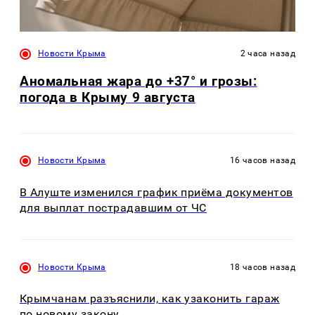
Новости Крыма
2 часа назад
Аномальная жара до +37° и грозы:
погода в Крыму 9 августа
Новости Крыма
16 часов назад
В Алуште изменился график приёма документов
для выплат пострадавшим от ЧС
Новости Крыма
18 часов назад
Крымчанам разъяснили, как узаконить гараж
по новому закону