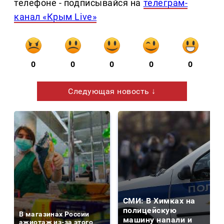
телефоне - подписывайся на
телеграм-
канал «Крым Live»
0
0
0
0
0
Следующая новость ↓
СМИ: В Химках на
полицейскую
В магазинах России
машину напали и
ажиотаж из-за этого