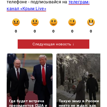
телефоне - подписывайся на
телеграм-
канал «Крым Live»
0
0
0
0
0
Следующая новость ↓
Где будет встреча
Такую зиму в России
президентов США и
никто не ждал: как