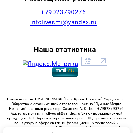
+79023790276
infolivesmi@yandex.ru
Наша статистика
Наименование СМИ: NCRIM.RU (Наш Крым. Новости) Учредитель:
Общество с ограниченной ответственностью "Лучшие Медиа
Решения" Главный редактор: Самохин А. С. Тел.: +79023790276
Адрес эл. почты: infolivesmi@yandex.ru Знак информационной
продукции: 16+ Зарегистрировавший орган: Федеральная служба
по надзору в сфере связи, информационных технологий и
массовых коммуникаций (Роскомнадзор) Регистрационный
номер СМИ ЭЛ № ФС 77 - 81150 от 02.06.2021