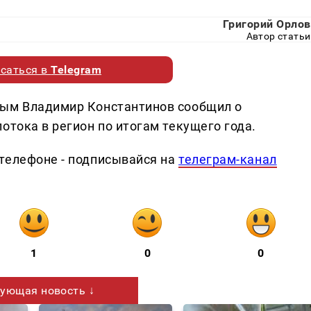
Григорий Орлов
Автор статьи
саться в
Telegram
рым Владимир Константинов сообщил о
отока в регион по итогам текущего года.
телефоне - подписывайся на
телеграм-канал
1
0
0
ующая новость ↓