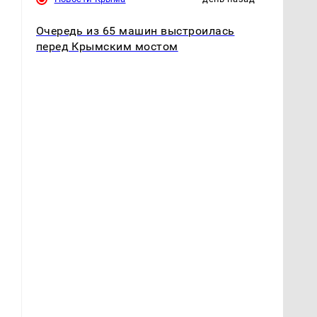
Очередь из 65 машин выстроилась
перед Крымским мостом