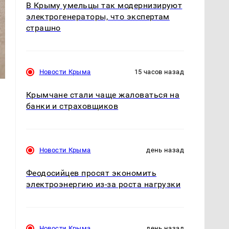
В Крыму умельцы так модернизируют
электрогенераторы, что экспертам
страшно
Новости Крыма
15 часов назад
Крымчане стали чаще жаловаться на
банки и страховщиков
Новости Крыма
день назад
Феодосийцев просят экономить
электроэнергию из-за роста нагрузки
Новости Крыма
день назад