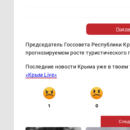
Подпи
Председатель Госсовета Республики К
прогнозируемом росте туристического п
Последние новости Крыма уже в твоем 
«Крым Live»
1
0
След