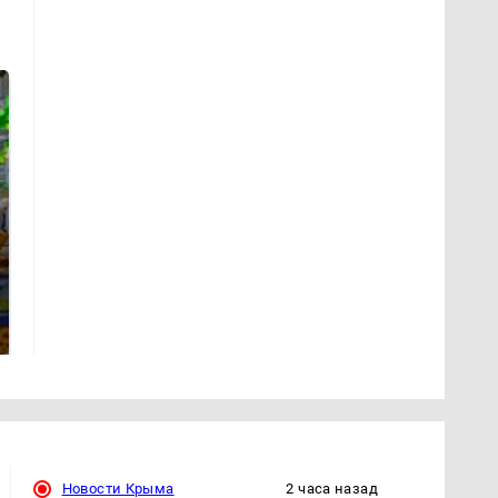
СМИ: В Химках на
полицейскую
Где будет встреча
машину напали и
президентов США и
подожгли.
России: Европа?
Новости Крыма
2 часа назад