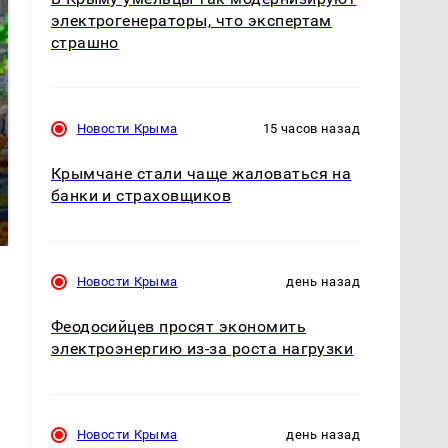
электрогенераторы, что экспертам
страшно
Новости Крыма
15 часов назад
СМИ: В Химках на
Крымчане стали чаще жаловаться на
полицейскую
Где будет встреча
банки и страховщиков
машину напали и
президентов США и
подожгли.
России: Европа?
Новости Крыма
день назад
Феодосийцев просят экономить
электроэнергию из-за роста нагрузки
Новости Крыма
день назад