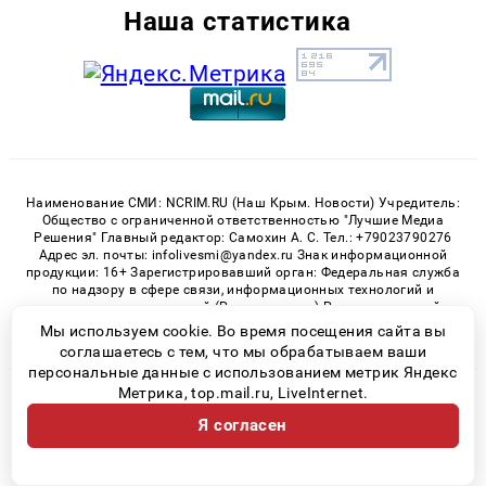
Наша статистика
Наименование СМИ: NCRIM.RU (Наш Крым. Новости) Учредитель:
Общество с ограниченной ответственностью "Лучшие Медиа
Решения" Главный редактор: Самохин А. С. Тел.: +79023790276
Адрес эл. почты: infolivesmi@yandex.ru Знак информационной
продукции: 16+ Зарегистрировавший орган: Федеральная служба
по надзору в сфере связи, информационных технологий и
массовых коммуникаций (Роскомнадзор) Регистрационный
номер СМИ ЭЛ № ФС 77 - 81150 от 02.06.2021
Мы используем cookie. Во время посещения сайта вы
соглашаетесь с тем, что мы обрабатываем ваши
персональные данные с использованием метрик Яндекс
Метрика, top.mail.ru, LiveInternet.
© 2026 «nCrim.ru» | Все права защищены
Я согласен
Возрастная категория сайта 16+
Политика конфиденциальности