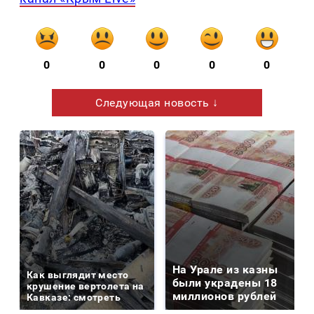
0
0
0
0
0
Следующая новость ↓
На Урале из казны
Как выглядит место
были украдены 18
крушение вертолета на
миллионов рублей
Кавказе: смотреть