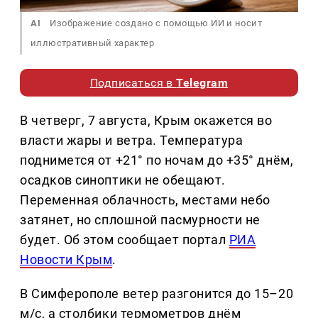
AI
Изображение создано с помощью ИИ и носит
иллюстративный характер
Подписаться в
Telegram
В четверг, 7 августа, Крым окажется во
власти жары и ветра. Температура
поднимется от +21° по ночам до +35° днём,
осадков синоптики не обещают.
Переменная облачность, местами небо
затянет, но сплошной пасмурности не
будет. Об этом сообщает портал
РИА
Новости Крым
.
В Симферополе ветер разгонится до 15–20
м/с, а столбики термометров днём