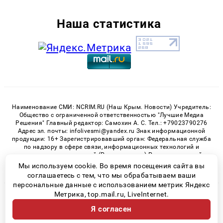
Наша статистика
Наименование СМИ: NCRIM.RU (Наш Крым. Новости) Учредитель:
Общество с ограниченной ответственностью "Лучшие Медиа
Решения" Главный редактор: Самохин А. С. Тел.: +79023790276
Адрес эл. почты: infolivesmi@yandex.ru Знак информационной
продукции: 16+ Зарегистрировавший орган: Федеральная служба
по надзору в сфере связи, информационных технологий и
массовых коммуникаций (Роскомнадзор) Регистрационный
номер СМИ ЭЛ № ФС 77 - 81150 от 02.06.2021
Мы используем cookie. Во время посещения сайта вы
соглашаетесь с тем, что мы обрабатываем ваши
персональные данные с использованием метрик Яндекс
Метрика, top.mail.ru, LiveInternet.
© 2026 «nCrim.ru» | Все права защищены
Я согласен
Возрастная категория сайта 16+
Политика конфиденциальности