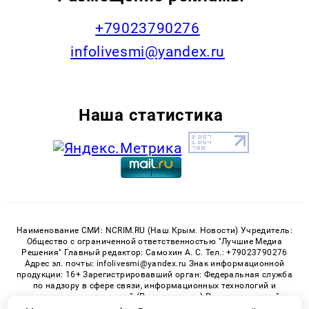
+79023790276
infolivesmi@yandex.ru
Наша статистика
Наименование СМИ: NCRIM.RU (Наш Крым. Новости) Учредитель:
Общество с ограниченной ответственностью "Лучшие Медиа
Решения" Главный редактор: Самохин А. С. Тел.: +79023790276
Адрес эл. почты: infolivesmi@yandex.ru Знак информационной
продукции: 16+ Зарегистрировавший орган: Федеральная служба
по надзору в сфере связи, информационных технологий и
массовых коммуникаций (Роскомнадзор) Регистрационный
номер СМИ ЭЛ № ФС 77 - 81150 от 02.06.2021