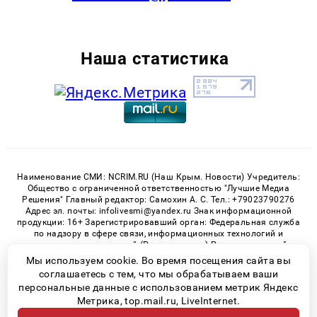
Наша статистика
Наименование СМИ: NCRIM.RU (Наш Крым. Новости) Учредитель:
Общество с ограниченной ответственностью "Лучшие Медиа
Решения" Главный редактор: Самохин А. С. Тел.: +79023790276
Адрес эл. почты: infolivesmi@yandex.ru Знак информационной
продукции: 16+ Зарегистрировавший орган: Федеральная служба
по надзору в сфере связи, информационных технологий и
массовых коммуникаций (Роскомнадзор) Регистрационный
номер СМИ ЭЛ № ФС 77 - 81150 от 02.06.2021
Мы используем cookie. Во время посещения сайта вы
соглашаетесь с тем, что мы обрабатываем ваши
персональные данные с использованием метрик Яндекс
Метрика, top.mail.ru, LiveInternet.
© 2026 «nCrim.ru» | Все права защищены